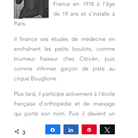
France en 1918 à l’âge
de 19 ans et s’installe à
Paris.
Il finance ses études de médecine en
enchaînant les petits boulots, comme
tourneur fraiseur chez Citroën, puis
comme infirmier garçon de piste au
cirque Bouglione.
Plus tard, il participe activement à l’école
française d’orthopédie et de massage
qui porte son nom. Puis il devient un
kinésithérapeute célèbre. Il est pour
Partagez
Partagez
Épingle
Tweetez
ainsi dire le père de la kinésithérapie
3