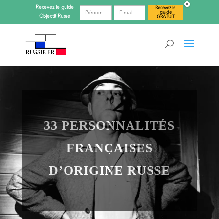
Recevez le guide
Recevez le
guide
Objectif
Russe
GRATUIT
33 PERSONNALITÉS
FRANÇAISES
D’ORIGINE RUSSE