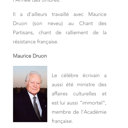
l’Armée des ombres.
Il a d’ailleurs travaillé avec Maurice
Druon (son neveu) au Chant des
Partisans, chant de ralliement de la
résistance française.
Maurice Druon
Le célèbre écrivain a
aussi été ministre des
affaires culturelles et
est lui aussi “immortel”,
membre de l’Académie
française.