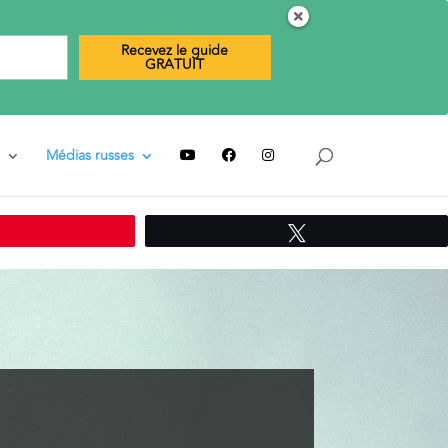
Recevez le guide
GRATUIT
Médias russes
Épingle
Tweetez