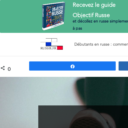
Recevez le guide
Objectif
Russe
et décollez en russe
simplemen
à pas
Débutants en russe : commenc
Partagez
0
PARTAGES