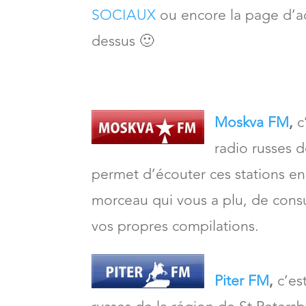
SOCIAUX
ou encore la page d’a
dessus 🙂
Moskva FM
,
c
radio russes 
permet d’écouter ces stations en 
morceau qui vous a plu, de consul
vos propres compilations.
Piter FM
,
c’est