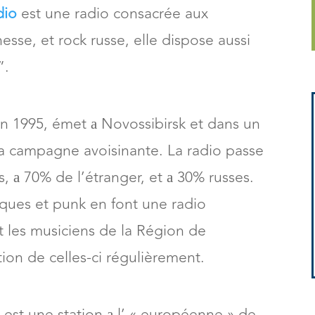
dio
est une radio consacrée aux
esse, et rock russe, elle dispose aussi
”.
n 1995, émet а Novossibirsk et dans un
a campagne avoisinante. La radio passe
s, а 70% de l’étranger, et а 30% russes.
iques et punk en font une radio
t les musiciens de la Région de
ion de celles-ci régulièrement.
s
est une station а l’ « européenne » de