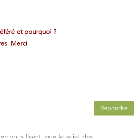
référé et pourquoi ?
res. Merci
Répondre
 en vous lisant, que le sujet des