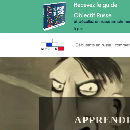
Recevez le guide
Objectif
Russe
et décollez en russe
simplemen
à pas
Débutants en russe : commenc
APPRENDR