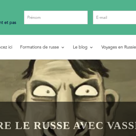
t et pas
ez ici
Formations de russe
Le blog
Voyages en Russie
E LE RUSSE AVEC VASS