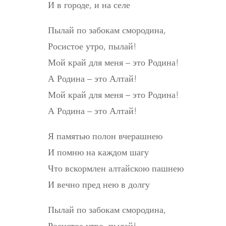
И в городе, и на селе
Пылай по забокам смородина,
Росистое утро, пылай!
Мой край для меня – это Родина!
А Родина – это Алтай!
Мой край для меня – это Родина!
А Родина – это Алтай!
Я памятью полон вчерашнею
И помню на каждом шагу
Что вскормлен алтайскою пашнею
И вечно пред нею в долгу
Пылай по забокам смородина,
Росистое утро, пылай!