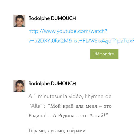
Rodolphe DUMOUCH
http://www.youtube.com/watch?
v=u2DXYt0fuQM&list=FLA9Srx4zjqT1paTq
Répondre
Rodolphe DUMOUCH
A 1 minutesur la vidéo, l’hymne de
l’Altaï : “Мой край для меня – это
Родина! – А Родина – это Алтай!”
Горами, лугами, озёрами