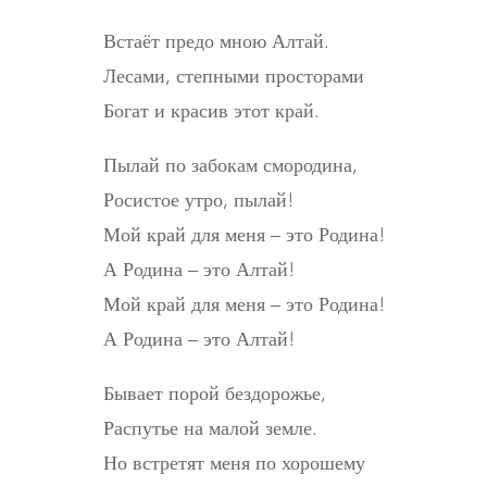
Встаёт предо мною Алтай.
Лесами, степными просторами
Богат и красив этот край.
Пылай по забокам смородина,
Росистое утро, пылай!
Мой край для меня – это Родина!
А Родина – это Алтай!
Мой край для меня – это Родина!
А Родина – это Алтай!
Бывает порой бездорожье,
Распутье на малой земле.
Но встретят меня по хорошему