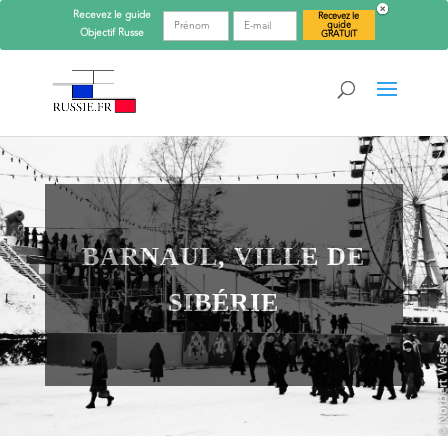
Recevez le guide
Recevez le
guide
Objectif
Russe
GRATUIT
BARNAUL, VILLE DE
SIBÉRIE