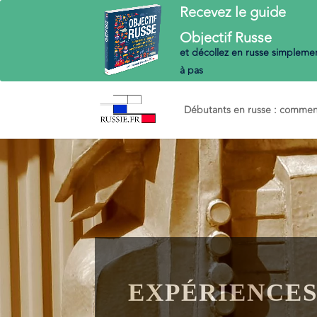
Recevez le guide
Objectif
Russe
et décollez en russe
simplemen
à pas
Débutants en russe : commenc
EXPÉRIENCES