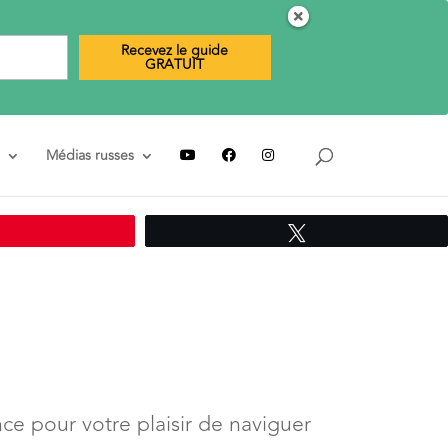
Recevez le guide
GRATUIT
Médias russes
Épingle
Tweetez
ce pour votre plaisir de naviguer