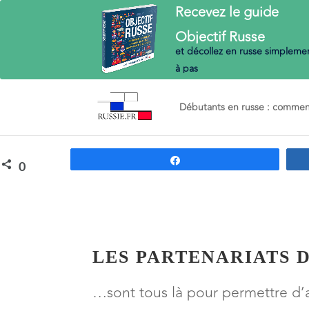
Recevez le guide
Objectif
Russe
et décollez en russe
simplemen
à pas
Débutants en russe : commenc
Partagez
0
PARTAGES
LES PARTENARIATS D
…sont tous là pour permettre d’a