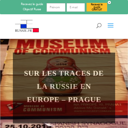
Recevez le guide
Recevez le
guide
Objectif
Russe
GRATUIT
SUR LES TRACES DE
LA RUSSIE EN
EUROPE – PRAGUE