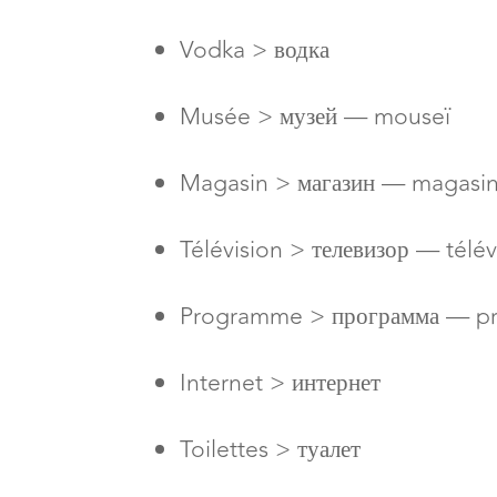
Vodka > водка
Musée > музей — mouseï
Magasin > магазин — magasi
Télévision > телевизор — télév
Programme > программа — 
Internet > интернет
Toilettes > туалет