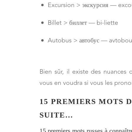
Excursion > экскурсия — exco
Billet > биллет — bi-liette
Autobus > автобус — avtobou
Bien sûr, il existe des nuances
vous en voudra si vous les pron
15 PREMIERS MOTS D
SUITE…
15 premiers mots russes à connaîtr