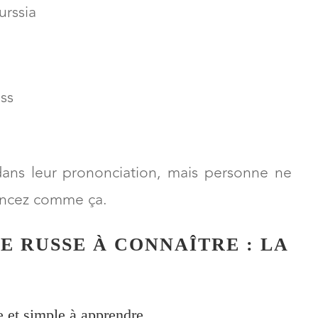
urssia
ss
 dans leur prononciation, mais personne ne
oncez comme ça.
E RUSSE À CONNAÎTRE : LA
e et simple à apprendre