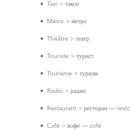
Taxi > такси
Métro > метро
Théâtre > театр
Touriste > турист
Tourisme > туризм
Radio > радио
Restaurant > ресторан — rest
Café > кофе — cofé