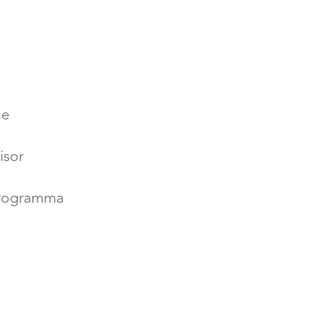
ne
isor
programma