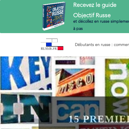
Recevez le guide
Objectif
Russe
et décollez en russe
simplemen
à pas
Débutants en russe : commenc
15 PREMIE