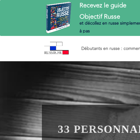
Recevez le guide
Objectif
Russe
et décollez en russe
simplemen
à pas
Débutants en russe : commenc
33 PERSONNA