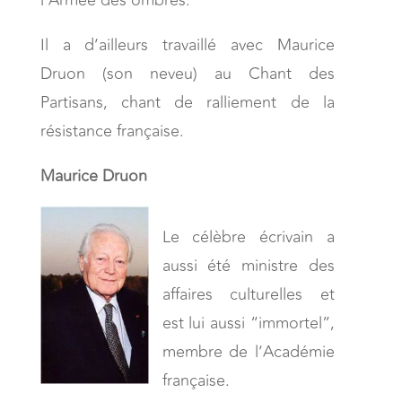
l’Armée des ombres.
Il a d’ailleurs travaillé avec Maurice
Druon (son neveu) au Chant des
Partisans, chant de ralliement de la
résistance française.
Maurice Druon
Le célèbre écrivain a
aussi été ministre des
affaires culturelles et
est lui aussi “immortel”,
membre de l’Académie
française.