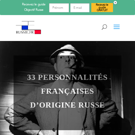
Recevez le guide
Recevez le
guide
Objectif
Russe
GRATUIT
33 PERSONNALITÉS
FRANÇAISES
D’ORIGINE RUSSE