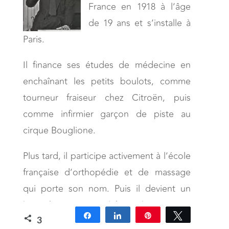
France en 1918 à l’âge
de 19 ans et s’installe à
Paris.
Il finance ses études de médecine en
enchaînant les petits boulots, comme
tourneur fraiseur chez Citroën, puis
comme infirmier garçon de piste au
cirque Bouglione.
Plus tard, il participe activement à l’école
française d’orthopédie et de massage
qui porte son nom. Puis il devient un
kinésithérapeute célèbre. Il est pour
Partagez
Partagez
Épingle
Tweetez
ainsi dire le père de la kinésithérapie
3