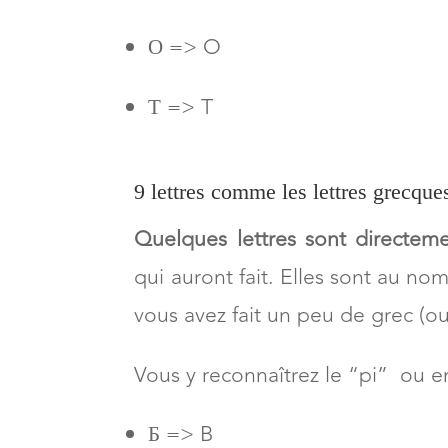
О => O
Т => T
9 lettres comme les lettres grecques
Quelques lettres sont directem
qui auront fait. Elles sont au n
vous avez fait un peu de grec (o
Vous y reconnaîtrez le “pi” ou e
Б => B