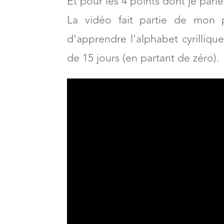
Et pour les 4 points dont je parle
La vidéo fait partie de mon
d’apprendre l’alphabet cyrilliqu
de 15 jours (en partant de zéro).