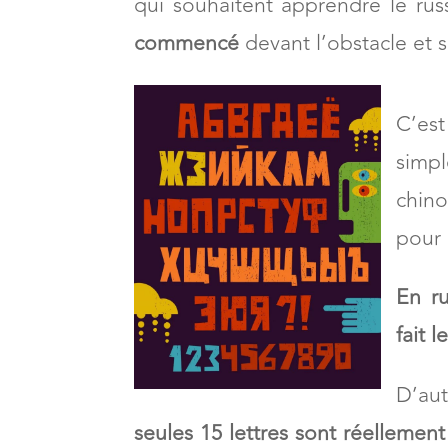
qui souhaitent apprendre le ru
commencé
devant l’obstacle et s
C’est
simp
chino
pour 
En ru
fait 
D’au
seules 15 lettres sont réellemen