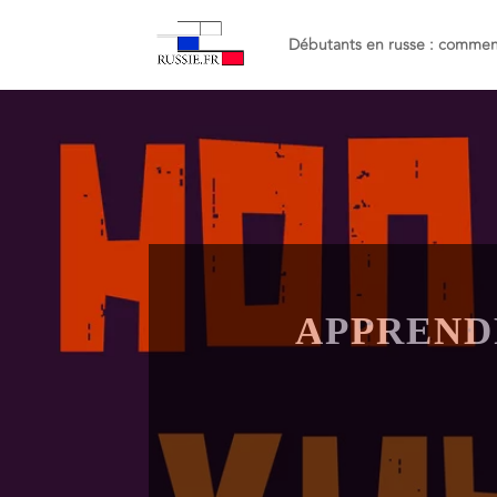
Débutants en russe : commenc
APPREND