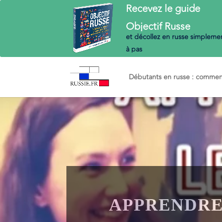
Recevez le guide
Objectif
Russe
et décollez en russe
simplemen
à pas
Débutants en russe : commenc
APPRENDRE 