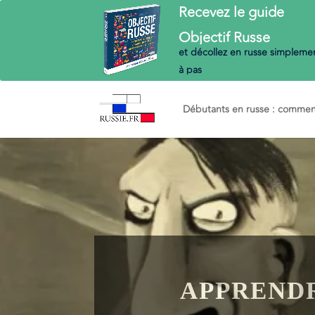
Recevez le guide
Objectif
Russe
et décollez en russe
simplemen
à pas
Débutants en russe : commenc
APPRENDR