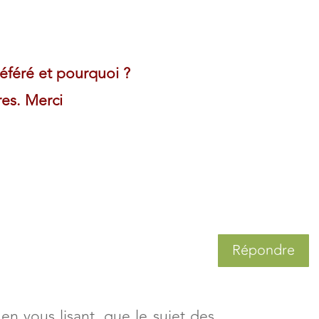
référé et pourquoi ?
res. Merci
Répondre
 en vous lisant, que le sujet des