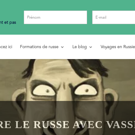
t et pas
ez ici
Formations de russe
Le blog
Voyages en Russie
E LE RUSSE AVEC VASS