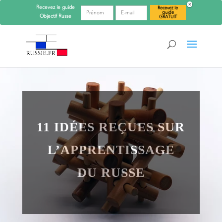
Recevez le guide
Recevez le
guide
Objectif
Russe
GRATUIT
11 IDÉES REÇUES SUR
L’APPRENTISSAGE
DU RUSSE