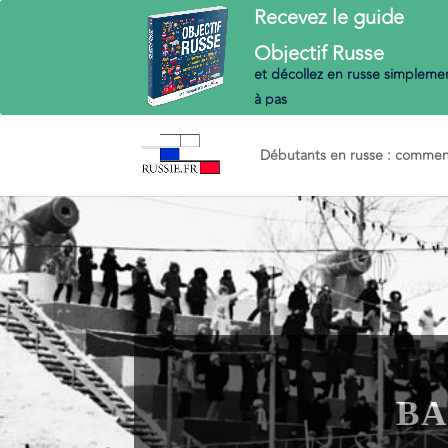
Recevez le guide
Objectif
Russe
et décollez en russe
simplemen
à pas
Débutants en russe : commenc
BA