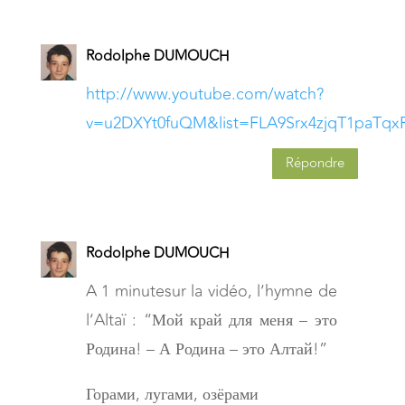
Rodolphe DUMOUCH
http://www.youtube.com/watch?
v=u2DXYt0fuQM&list=FLA9Srx4zjqT1paTq
Répondre
Rodolphe DUMOUCH
A 1 minutesur la vidéo, l’hymne de
l’Altaï : “Мой край для меня – это
Родина! – А Родина – это Алтай!”
Горами, лугами, озёрами