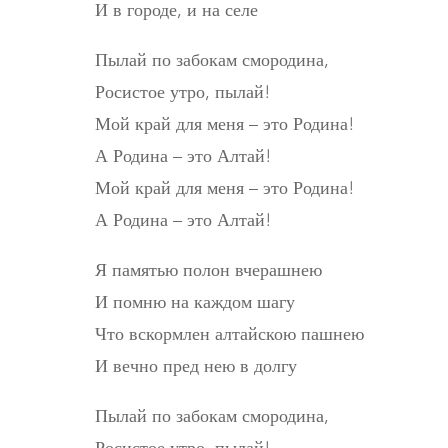
И в городе, и на селе
Пылай по забокам смородина,
Росистое утро, пылай!
Мой край для меня – это Родина!
А Родина – это Алтай!
Мой край для меня – это Родина!
А Родина – это Алтай!
Я памятью полон вчерашнею
И помню на каждом шагу
Что вскормлен алтайскою пашнею
И вечно пред нею в долгу
Пылай по забокам смородина,
Росистое утро, пылай!