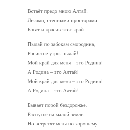
Встаёт предо мною Алтай.
Лесами, степными просторами
Богат и красив этот край.
Пылай по забокам смородина,
Росистое утро, пылай!
Мой край для меня – это Родина!
А Родина – это Алтай!
Мой край для меня – это Родина!
А Родина – это Алтай!
Бывает порой бездорожье,
Распутье на малой земле.
Но встретят меня по хорошему