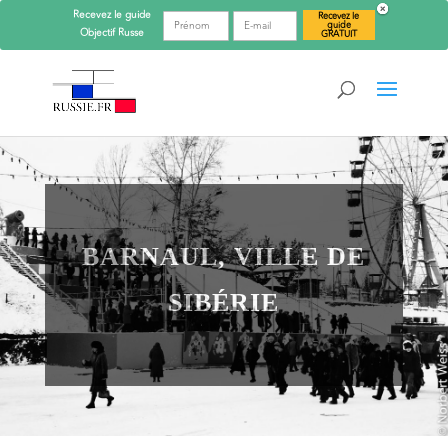
Recevez le guide
Recevez le
guide
Objectif
Russe
GRATUIT
BARNAUL, VILLE DE
SIBÉRIE