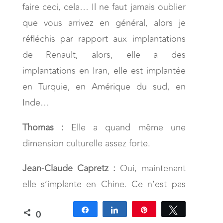
faire ceci, cela… Il ne faut jamais oublier
que vous arrivez en général, alors je
réfléchis par rapport aux implantations
de Renault, alors, elle a des
implantations en Iran, elle est implantée
en Turquie, en Amérique du sud, en
Inde…
Thomas :
Elle a quand même une
dimension culturelle assez forte.
Jean-Claude Capretz :
Oui, maintenant
elle s’implante en Chine. Ce n’est pas
l’Europe. Ce n’est pas un territoire où
Partagez
Partagez
Épingle
Tweetez
tous les 800 km vous changez de
0