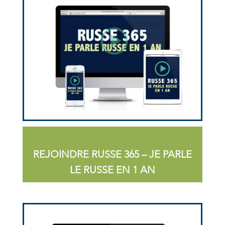
REJOINDRE RUSSE 365 – JE PARLE
LE RUSSE EN 1 AN