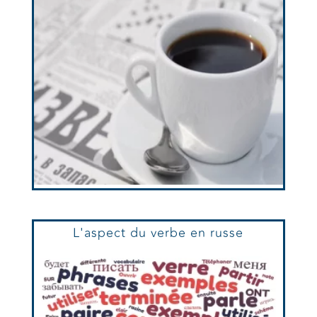
L'aspect du verbe en russe