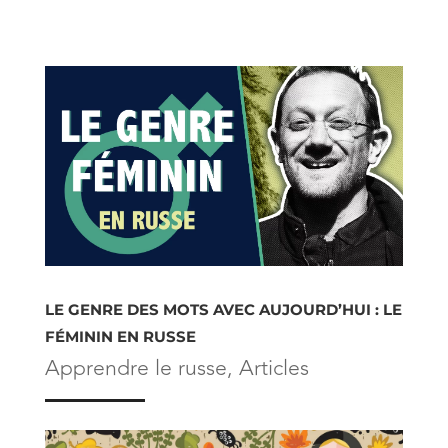
LE GENRE DES MOTS AVEC AUJOURD’HUI : LE
FÉMININ EN RUSSE
Apprendre le russe
,
Articles