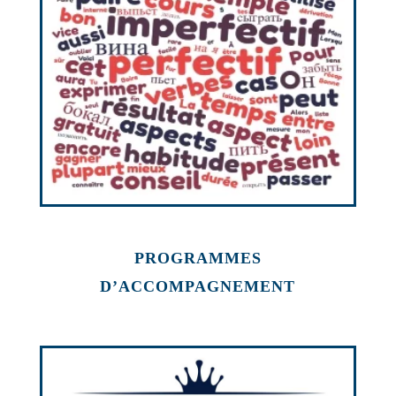
PROGRAMMES
D’ACCOMPAGNEMENT