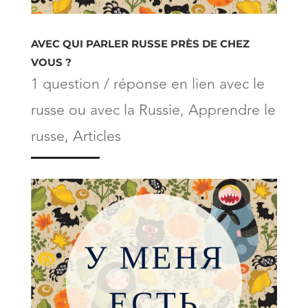
AVEC QUI PARLER RUSSE PRÈS DE CHEZ
VOUS ?
1 question / réponse en lien avec le
russe ou avec la Russie
,
Apprendre le
russe
,
Articles