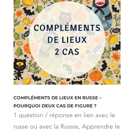
COMPLÉMENTS DE LIEUX EN RUSSE –
POURQUOI DEUX CAS DE FIGURE ?
1 question / réponse en lien avec le
russe ou avec la Russie
,
Apprendre le