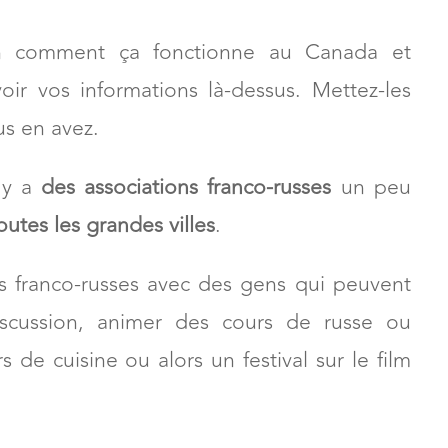
réelle
avec un groupe de personnes.
dans ce cas-là.
en comment ça fonctionne au Canada et
avoir vos informations là-dessus. Mettez-les
us en avez.
 y a
des associations franco-russes
un peu
outes les grandes villes
.
s franco-russes avec des gens qui peuvent
scussion, animer des cours de russe ou
s de cuisine ou alors un festival sur le film