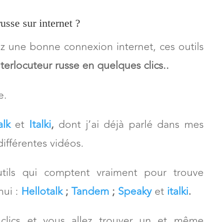
agne,
c’est d’utiliser des outils internet
qui
 matière.
usse sur internet ?
 une bonne connexion internet, ces outils
terlocuteur russe en quelques clics..
e.
alk
et
Italki
,
dont j’ai déjà parlé dans mes
ifférentes vidéos.
ils qui comptent vraiment pour trouve