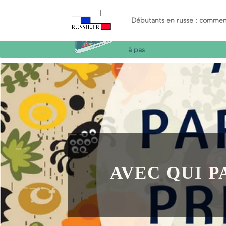
Recevez le guide
Objectif
Russe
et décollez en russe
simplemen
à pas
Débutants en russe : commenc
AVEC QUI P