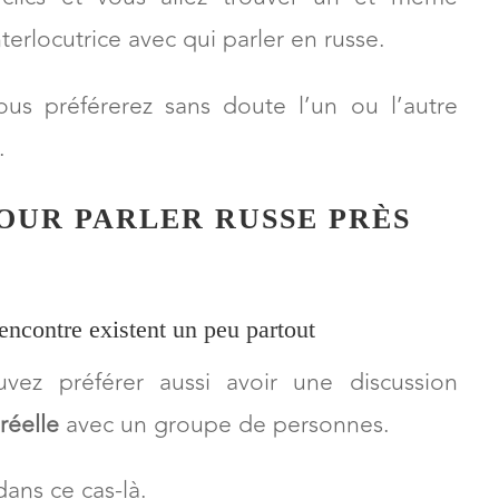
hui :
Hellotalk
;
Tandem
;
Speaky
et
italki
.
 clics et vous allez trouver un et même
terlocutrice avec qui parler en russe.
ous préférerez sans doute l’un ou l’autre
.
POUR PARLER RUSSE PRÈS
rencontre existent un peu partout
vez préférer aussi avoir une discussion