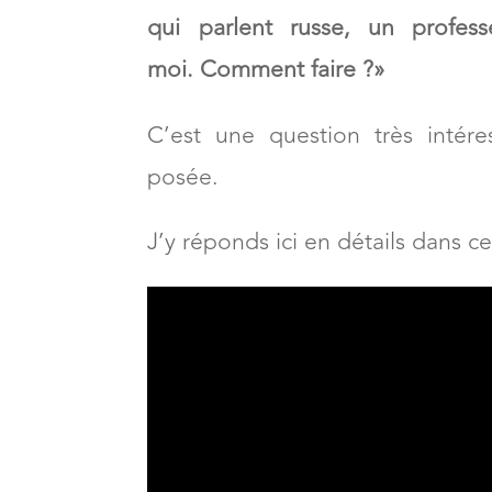
«
C
e qui me manque ici à Trois-R
qui parlent russe, un profes
moi.
Comment faire ?
»
C’est une question très intére
posée.
J’y réponds ici en détails dans ce