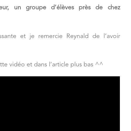
ivières au Canada, c’est un groupe de gens
seur, un groupe d’élèves près de chez
ssante et je remercie Reynald de l’avoir
tte vidéo et dans l’article plus bas ^^