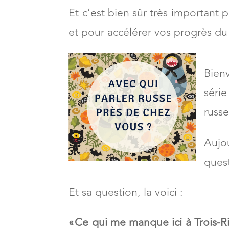
d’une grande ville et on va just
Et c’est bien sûr très important 
et pour accélérer vos progrès 
Bien
séri
russe
Aujo
quest
Et sa question, la voici :