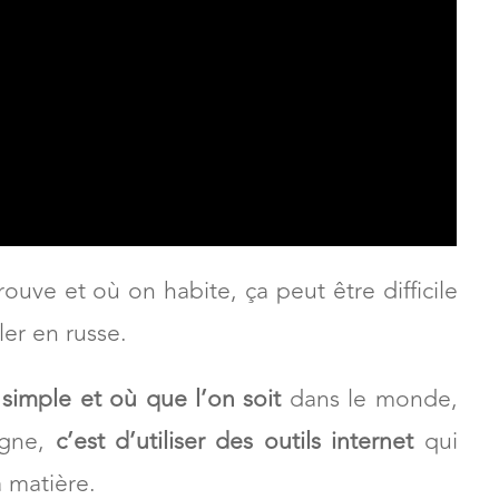
rouve et où on habite, ça peut être difficile
ler en russe.
simple et où que l’on soit
dans le monde,