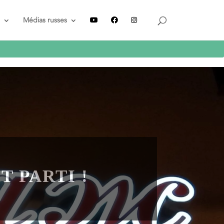
Médias russes
Recevez le guide
GRATUIT
T PARTI !