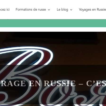
ez ici
Formations de russe
Le blog
Voyages en Russie
t et pas
AGE EN RUSSIE – C’ES