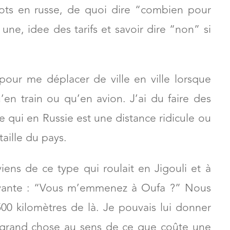
ce d’internet, sans appli, sans clic et sans
jà en Russie. Pas besoin de plateforme web,
 mots en russe, de quoi dire “combien pour
une, idee des tarifs et savoir dire “non” si
 pour me déplacer de ville en ville lorsque
u’en train ou qu’en avion. J’ai du faire des
ce qui en Russie est une distance ridicule ou
aille du pays.
viens de ce type qui roulait en Jigouli et à
uivante : “Vous m’emmenez à Oufa ?” Nous