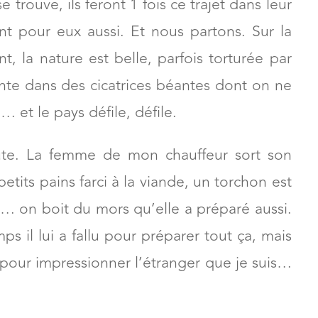
 dis bon ok, allons-y !
trouve, ils feront 1 fois ce trajet dans leur
t pour eux aussi. Et nous partons. Sur la
t, la nature est belle, parfois torturée par
nte dans des cicatrices béantes dont on ne
… et le pays défile, défile.
ute. La femme de mon chauffeur sort son
etits pains farci à la viande, un torchon est
e… on boit du mors qu’elle a préparé aussi.
s il lui a fallu pour préparer tout ça, mais
… pour impressionner l’étranger que je suis…