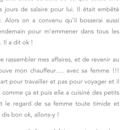
00 kilomètres de là. Je pouvais lui donner
 grand chose au sens de ce que coûte une
 jours de salaire pour lui. Il était embêté
nir. Alors on a convenu qu’il bosserai aussi
lendemain pour m’emmener dans tous les
Il a dit ok !
e rassembler mes affaires, et de revenir au
trouve mon chauffeur…. avec sa femme !!!
art pour travailler et pas pour voyager et il
 comme ça et puis elle a cuisiné des petits
nt le regard de sa femme toute timide et