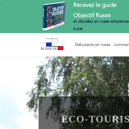
Recevez le guide
Objectif
Russe
et décollez en russe
simplemen
à pas
Débutants en russe : commenc
ECO-TOURIS