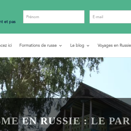
t et pas
ez ici
Formations de russe
Le blog
Voyages en Russie
ME EN RUSSIE : LE PA