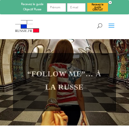
Recevez le guide
Recevez le
guide
Objectif
Russe
GRATUIT
“FOLLOW ME”… À
LA RUSSE