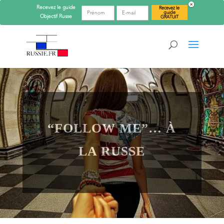
Recevez le guide
Recevez le
guide
Objectif
Russe
GRATUIT
“FOLLOW ME”… À
LA RUSSE