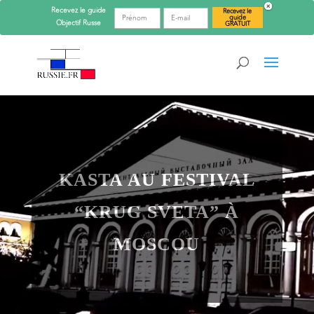
Recevez le guide
Recevez le
guide
Objectif
Russe
GRATUIT
KASTA AU FESTIVAL
“KRUG SVETA” À
MOSCOU