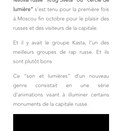
festival russe “Krug Sveta” ou “cercle de
lumière”
s’est tenu pour la première fois
à Moscou fin octobre pour le plaisir des
russes et des visiteurs de la capitale.
Et il y avait le groupe Kasta, l’un des
meilleurs groupes de rap russe. Et ils
sont plutôt bons
Ce “son et lumières” d’un nouveau
genre consistait en une série
d’animations visant à illuminer certains
monuments de la capitale russe.