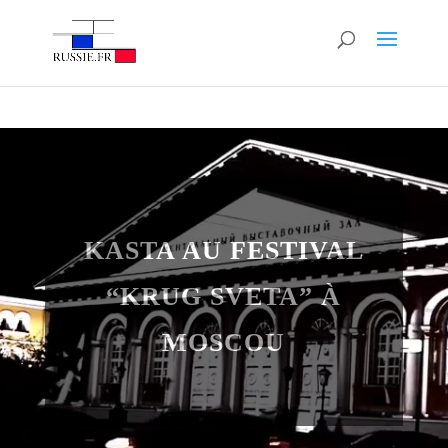
Recevez le guide
Recevez le
guide
Objectif
Russe
GRATUIT
KASTA AU FESTIVAL
“KRUG SVETA” À
MOSCOU