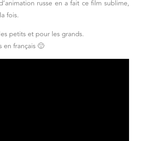
le Petit Chaperon Rouge”
en version animée
d’animation russe en a fait ce film sublime,
a fois.
s petits et pour les grands.
s en français 🙂