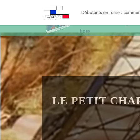
Recevez le guide
Objectif
Russe
et décollez en russe
simplemen
à pas
Débutants en russe : commenc
LE PETIT CHA