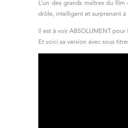
Шапочка”
ou
“
le Loup gris et 
est un petit chef d’oeuvre.
L’un des grands maîtres du film 
drôle, intelligent et surprenant à l
Il est à voir ABSOLUMENT pour le
Et voici sa version avec sous titre