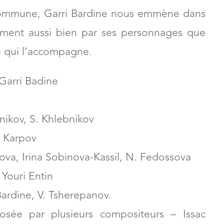
grossit au fur et à mesure de ses festins,
che de la capitale française innocemment.
 commune, Garri Bardine nous emmène dans
lement aussi bien par ses personnages que
e qui l’accompagne.
 Garri Badine
nikov, S. Khlebnikov
. Karpov
kova, Irina Sobinova-Kassil, N. Fedossova
 Youri Entin