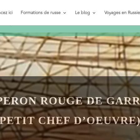
t et pas
ez ici
Formations de russe
Le blog
Voyages en Russie
PERON ROUGE DE GARR