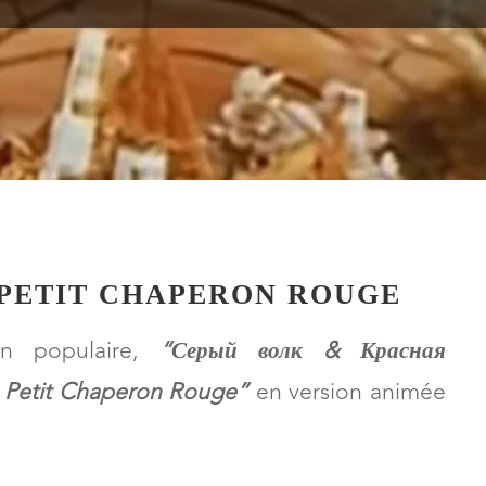
PETIT CHEF D’OEUVRE
E PETIT CHAPERON ROUGE
ion populaire,
“
Серый волк & Красная