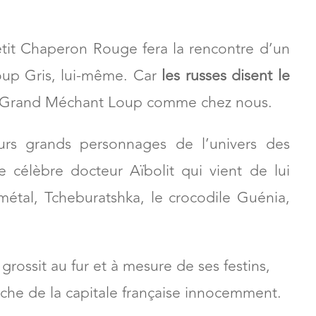
’en va sur cette longue route semée
etit Chaperon Rouge fera la rencontre d’un
oup Gris, lui-même. Car
les russes disent le
e Grand Méchant Loup comme chez nous.
rs grands personnages de l’univers des
e célèbre docteur Aïbolit qui vient de lui
métal, Tcheburatshka, le crocodile Guénia,