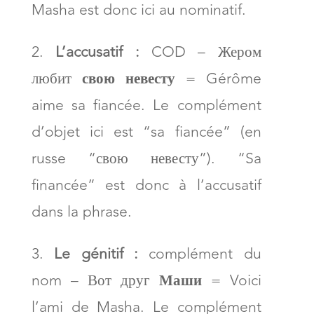
Masha est donc ici au nominatif.
L’accusatif :
COD – Жером
любит
свою невесту
= Gérôme
aime sa fiancée. Le complément
d’objet ici est “sa fiancée” (en
russe “свою невесту”). “Sa
financée” est donc à l’accusatif
dans la phrase.
Le génitif :
complément du
nom – Вот друг
Маши
= Voici
l’ami de Masha. Le complément