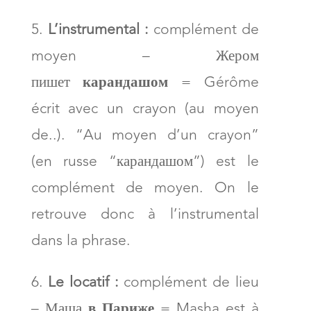
L’instrumental :
complément de
moyen – Жером
пишет
карандашом
= Gérôme
écrit avec un crayon (au moyen
de..). “Au moyen d’un crayon”
(en russe “карандашом”)
est le
complément de moyen. On le
retrouve donc à l’instrumental
dans la phrase.
Le locatif :
complément de lieu
– Маша
в Париже
= Masha est à