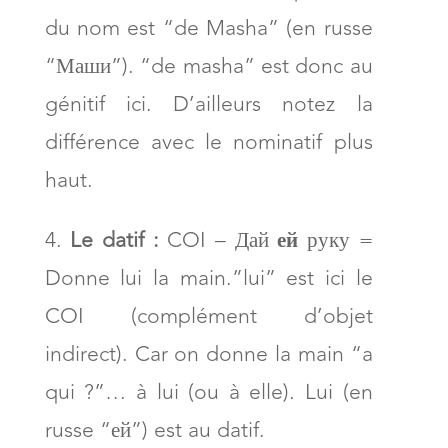
du nom est “de Masha” (en russe
“Маши”). “de masha” est donc au
génitif ici. D’ailleurs notez la
différence avec le nominatif plus
haut.
Le datif :
COI – Дай
ей
руку =
Donne lui la main.”lui” est ici le
COI (complément d’objet
indirect). Car on donne la main “a
qui ?”… à lui (ou à elle). Lui (en
russe “ей”) est au datif.