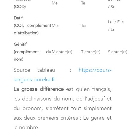
Me
Te
(COD)
/ Se
Datif
Lui / Elle
(COI, complément
Moi
Toi
/ En
d’attribution)
Génitif
(complément du
Mien(ne)(s)
Tien(ne)(s)
Sien(ne)(s)
nom)
Source tableau :
https://cours-
langues.ooreka.fr
La grosse différence
est qu’en français,
les déclinaisons du nom, de l’adjectif et
du pronom, s’arrêtent tout simplement
aux deux premiers critères : Le genre et
le nombre.