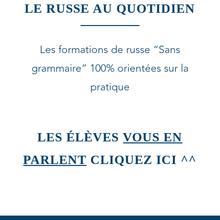
LE RUSSE AU QUOTIDIEN
Les formations de russe “Sans
grammaire” 100% orientées sur la
pratique
LES ÉLÈVES
VOUS EN
PARLENT
CLIQUEZ ICI ^^