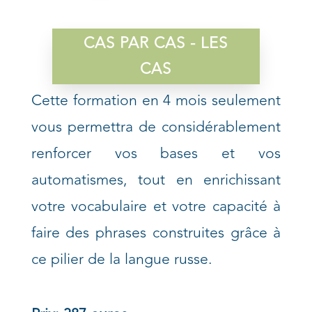
CAS PAR CAS - LES
CAS
Cette formation en 4 mois seulement
vous permettra de considérablement
renforcer vos bases et vos
automatismes, tout en enrichissant
votre vocabulaire et votre capacité à
faire des phrases construites grâce à
ce pilier de la langue russe.