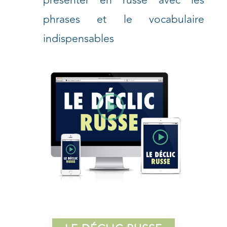
présenter en russe avec les
phrases et le vocabulaire
indispensables