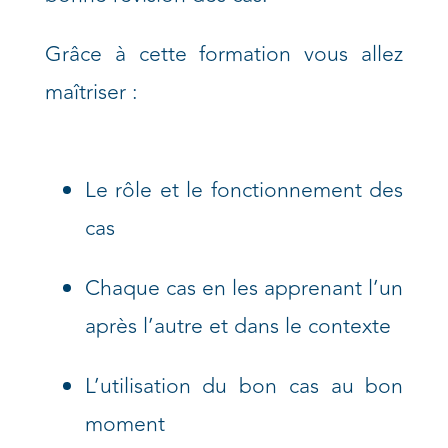
Grâce à cette formation vous allez
maîtriser :
Le rôle et le fonctionnement des
cas
Chaque cas en les apprenant l’un
après l’autre et dans le contexte
L’utilisation du bon cas au bon
moment