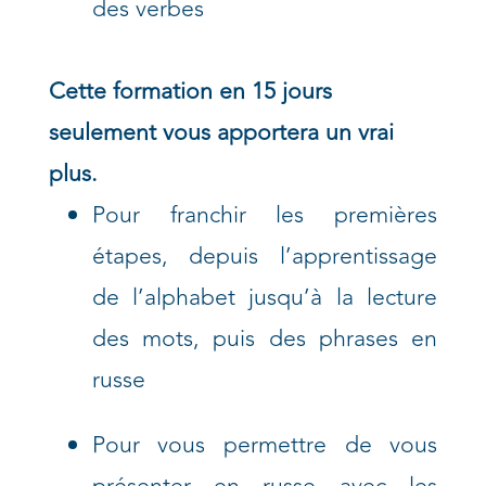
des verbes
Cette formation en 15 jours
seulement vous apportera un vrai
plus.
Pour franchir les premières
étapes, depuis l’apprentissage
de l’alphabet jusqu’à la lecture
des mots, puis des phrases en
russe
Pour vous permettre de vous