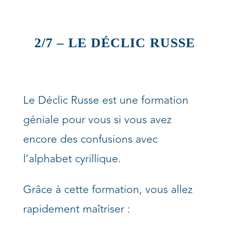
2/7 – LE DÉCLIC RUSSE
Le Déclic Russe est une formation
géniale pour vous si vous avez
encore des confusions avec
l’alphabet cyrillique.
Grâce à cette formation, vous allez
rapidement maîtriser :