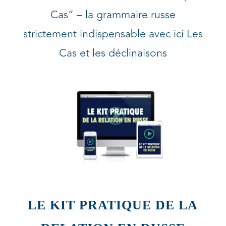
Cas” – la grammaire russe
strictement indispensable avec ici Les
Cas et les déclinaisons
LE KIT PRATIQUE DE LA