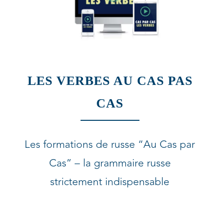
LES VERBES AU CAS PAS
CAS
Les formations de russe “Au Cas par
Cas” – la grammaire russe
strictement indispensable