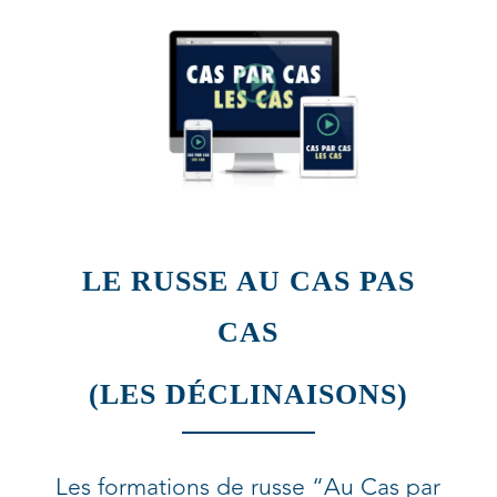
LE RUSSE AU CAS PAS
CAS
(LES DÉCLINAISONS)
Les formations de russe “Au Cas par