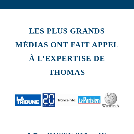
LES PLUS GRANDS
MÉDIAS ONT FAIT APPEL
À L’EXPERTISE DE
THOMAS