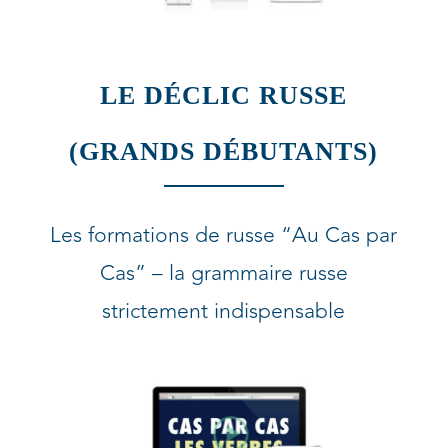
LE DÉCLIC RUSSE
(GRANDS DÉBUTANTS)
Les formations de russe “Au Cas par
Cas” – la grammaire russe
strictement indispensable