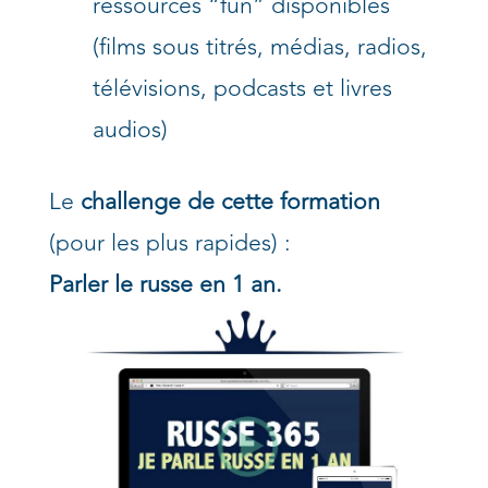
ressources “fun” disponibles
(films sous titrés, médias, radios,
télévisions, podcasts et livres
audios)
Le
challenge de cette formation
(pour les plus rapides) :
Parler le russe en 1 an.