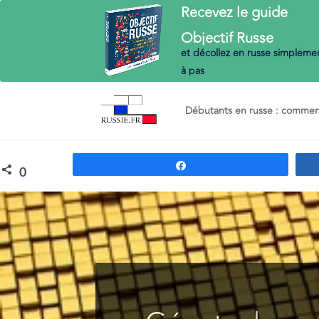
Recevez le guide
Objectif
Russe
et décollez en russe
simplemen
à pas
Débutants en russe : commenc
Partagez
0
PARTAGES