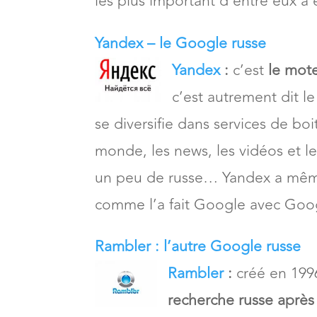
les plus important d’entre eux à 
Yandex – le Google russe
Yandex
:
c’est
le mote
c’est autrement dit 
se diversifie dans services de boi
monde, les news, les vidéos et l
un peu de russe… Yandex a même
comme l’a fait Google avec Go
Rambler : l’autre Google russe
Rambler
:
créé en 1996
recherche russe aprè