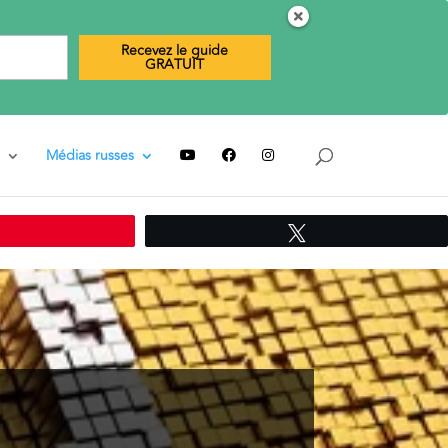
Recevez le guide
GRATUIT
Médias russes
Épingle
Tweetez