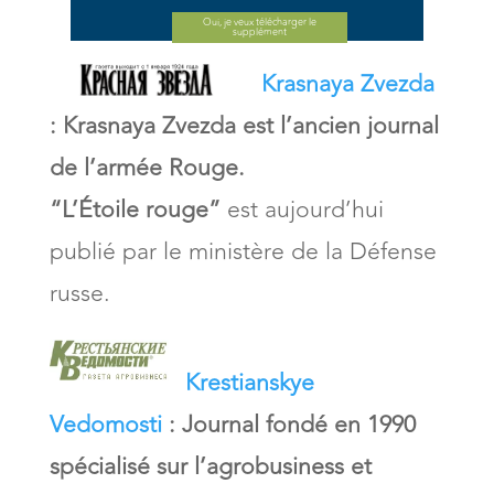
journaux ou les revues en
Oui, je veux télécharger le
supplément
ligne
Krasnaya Zvezda
:
Krasnaya Zvezda est l’ancien journal
Passer une annonce dans
de l’armée Rouge
.
un journal ou une revue
“L’Étoile rouge”
est aujourd’hui
(immobilier,
publié par le ministère de la Défense
babysitting...).
russe.
Acheter un journal ou
une revue
Krestianskye
Vedomosti
:
Journal fondé en 1990
spécialisé sur l’agrobusiness et