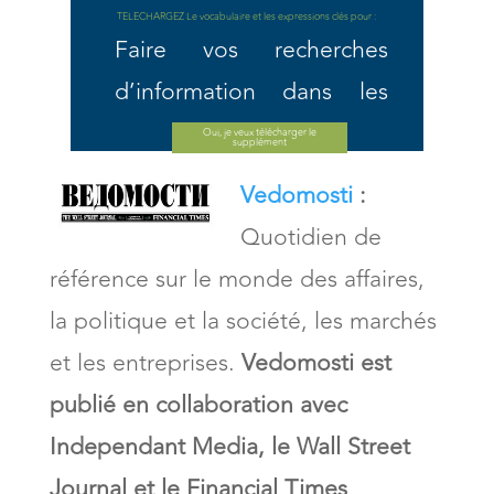
TELECHARGEZ Le vocabulaire et
les expressions clés pour :
Faire vos recherches
d’information dans les
journaux ou les revues en
Oui, je veux télécharger le
supplément
ligne
Vedomosti
:
Quotidien de
Passer une annonce dans
référence sur le monde des affaires,
un journal ou une revue
la politique et la société, les marchés
(immobilier,
et les entreprises.
Vedomosti est
babysitting...).
publié en collaboration avec
Acheter un journal ou
Independant Media, le Wall Street
une revue
Journal et le Financial Times
.