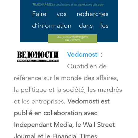
TELECHARGEZ Le vocabulaire et
les expressions clés pour :
Faire vos recherches
d’information dans les
journaux ou les revues en
Oui, je veux télécharger le
supplément
ligne
Vedomosti
:
Quotidien de
Passer une annonce dans
référence sur le monde des affaires,
un journal ou une revue
la politique et la société, les marchés
(immobilier,
et les entreprises.
Vedomosti est
babysitting...).
publié en collaboration avec
Acheter un journal ou
Independant Media, le Wall Street
une revue
Journal et le Financial Times
.