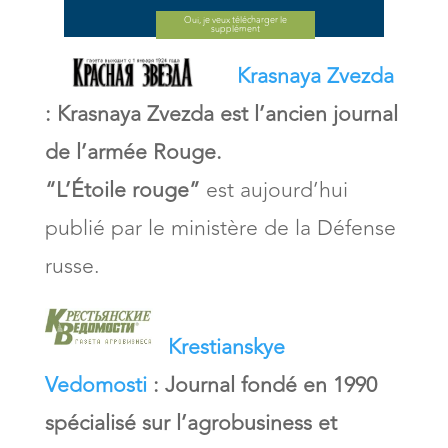
journaux ou les revues en
Oui, je veux télécharger le
supplément
ligne
Krasnaya Zvezda
:
Krasnaya Zvezda est l’ancien journal
Passer une annonce dans
de l’armée Rouge
.
un journal ou une revue
“L’Étoile rouge”
est aujourd’hui
(immobilier,
publié par le ministère de la Défense
babysitting...).
russe.
Acheter un journal ou
une revue
Krestianskye
Vedomosti
:
Journal fondé en 1990
spécialisé sur l’agrobusiness et