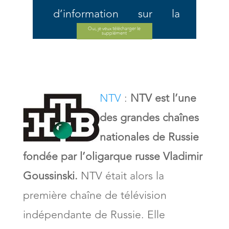
d’information sur la
télévision russe (sur le
Oui, je veux télécharger le
supplément
web et en vrai)
Micro dialogues sur -
NTV
:
NTV est l’une
Regarder la télévision,
des grandes chaînes
consulter le programme
nationales de Russie
et choisir vos émissions
fondée par l’oligarque russe Vladimir
préférées, vos films, etc...
Goussinski.
NTV était alors la
Vocabulaire
première chaîne de télévision
indépendante de Russie. Elle