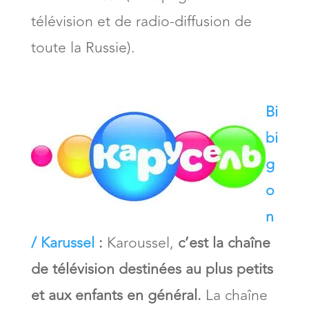
télévision et de radio-diffusion de
toute la Russie).
Bi
bi
g
o
n
/ Karussel
:
Karoussel,
c’est la chaîne
de télévision destinées au plus petits
et aux enfants en général.
La chaîne