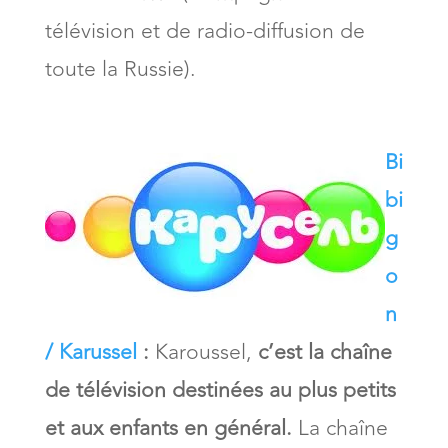
télévision et de radio-diffusion de
toute la Russie).
Bi
bi
g
o
n
/ Karussel
:
Karoussel,
c’est la chaîne
de télévision destinées au plus petits
et aux enfants en général.
La chaîne