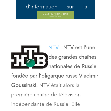
d’information sur la
télévision russe (sur le
Oui, je veux télécharger le
supplément
web et en vrai)
Micro dialogues sur -
NTV
:
NTV est l’une
Regarder la télévision,
des grandes chaînes
consulter le programme
nationales de Russie
et choisir vos émissions
fondée par l’oligarque russe Vladimir
préférées, vos films, etc...
Goussinski.
NTV était alors la
Vocabulaire
première chaîne de télévision
indépendante de Russie. Elle