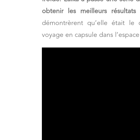
auparavant par aucun être v
entrainements se déroulaient d
froide. Laïka a passé une série 
obtenir les meilleurs résultats
d
démontrèrent qu’elle était le 
voyage en capsule dans l’espac