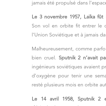
âge,
Laïka allait s’embarquer pou
rappellera plus tard de Laîka c
jamais été propulsé dans l’espac
Le 3 novembre 1957, Laïka fût i
Son vol en orbite fit entrer le
l’Union Soviétique et à jamais da
Malheureusement, comme parfois, 
bien cruel.
Sputnik 2 n’avait pa
ingénieurs soviétiques avaient p
d’oxygène pour tenir une sema