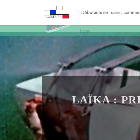
Recevez le guide
Objectif
Russe
et décollez en russe
simplemen
à pas
Débutants en russe : commenc
LAÏKA : P