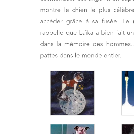
Laïka, premier être vivant à avoi
cosmonaute est érigé ici en supe
montre le chien le plus célèb
accéder grâce à sa fusée. Le
rappelle que Laïka a bien fait u
dans la mémoire des hommes…
pattes dans le monde entier.