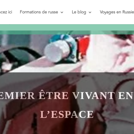
t et pas
ez ici
Formations de russe
Le blog
Voyages en Russie
REMIER ÊTRE VIVANT E