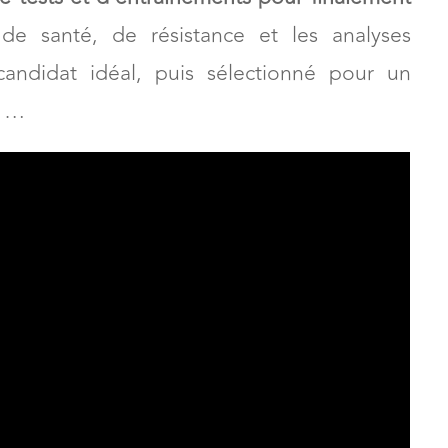
ivant, un voyage… dans l’espace. Les
ans le plus grand secret en pleine guerre
de tests et d’entraînements pour finalement
e santé, de résistance et les analyses
candidat idéal, puis sélectionné pour un
e …