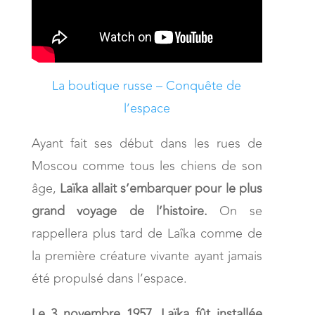
La boutique russe – Conquête de
l’espace
Ayant fait ses début dans les rues de
Moscou comme tous les chiens de son
âge,
Laïka allait s’embarquer pour le plus
grand voyage de l’histoire.
On se
rappellera plus tard de Laîka comme de
la première créature vivante ayant jamais
été propulsé dans l’espace.
Le 3 novembre 1957, Laïka fût installée