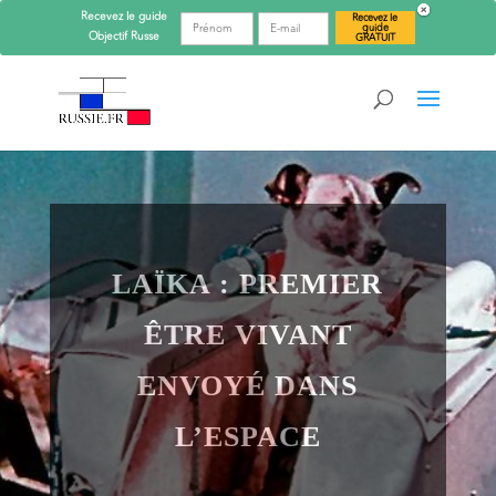
Recevez le guide
Recevez le
guide
Objectif
Russe
GRATUIT
LAÏKA : PREMIER
ÊTRE VIVANT
ENVOYÉ DANS
L’ESPACE