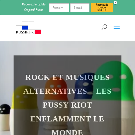
Recevez le guide
Recevez le
guide
Objectif
Russe
GRATUIT
ROCK ET MUSIQUES
ALTERNATIVES – LES
PUSSY RIOT
ENFLAMMENT LE
MONDE