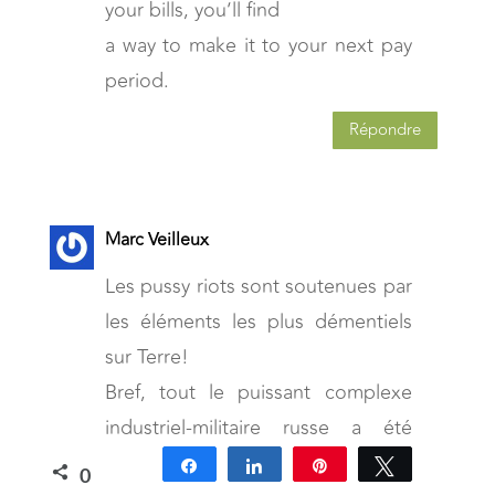
your bills, you’ll find
a way to make it to your next pay
period.
Répondre
Marc Veilleux
Les pussy riots sont soutenues par
les éléments les plus démentiels
sur Terre!
Bref, tout le puissant complexe
industriel-militaire russe a été
construit par les grandes
Partagez
Partagez
Épingle
Tweetez
0