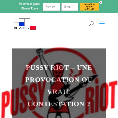
Recevez le guide
Recevez le
guide
Objectif
Russe
GRATUIT
PUSSY RIOT – UNE
PROVOCATION OU
VRAIE
CONTESTATION ?