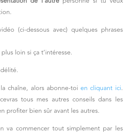
t cas, tu auras besoin de
te présenter en
entation de l’autre
personne si tu veux
tion.
vidéo (ci-dessous avec) quelques phrases
plus loin si ça t’intéresse.
délité.
la chaîne, alors abonne-toi
en cliquant ici
.
ecevras tous mes autres conseils dans les
n profiter bien sûr avant les autres.