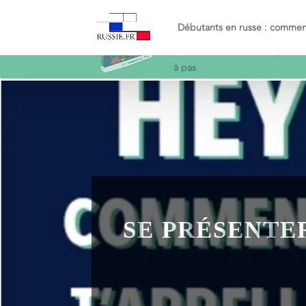
Recevez le guide
Objectif
Russe
et décollez en russe
simplemen
à pas
Débutants en russe : commenc
SE PRÉSENTE