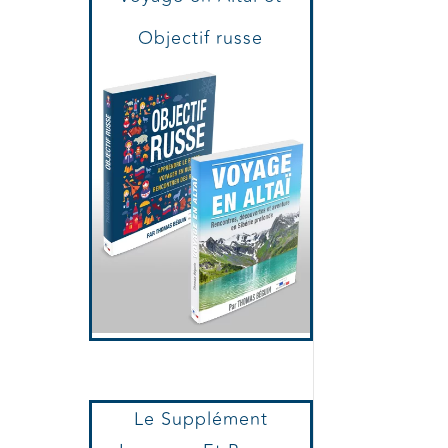
Voyage en Altaï et
Objectif russe