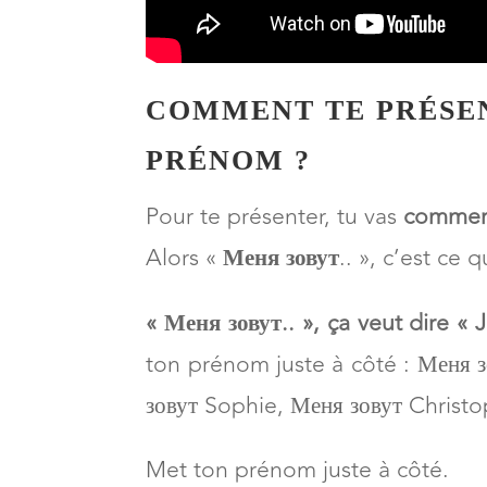
COMMENT TE PRÉSEN
PRÉNOM ?
Pour te présenter, tu vas
commenc
Alors «
Меня зовут
.. », c’est ce q
« Меня зовут.. », ça veut dire « 
ton prénom juste à côté : Меня 