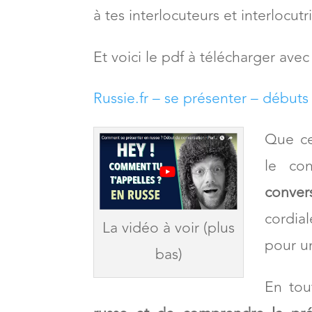
Rencontrer des russes passe par se
Aujourd’hui, nous allons voir
com
à tes interlocuteurs et interlocutr
Et voici le pdf à télécharger av
Russie.fr – se présenter – début
Que ce
le co
conver
cordial
La vidéo à voir (plus
pour un
bas)