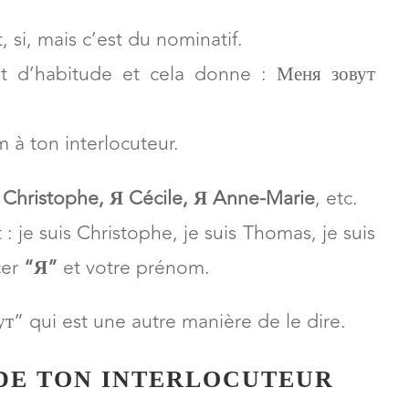
ophe.
t, si, mais c’est du nominatif.
 d’habitude et cela donne : Меня зовут
m à ton interlocuteur.
Я Christophe, Я Cécile, Я Anne-Marie
, etc.
: je suis Christophe, je suis Thomas, je suis
cer
“
Я”
et votre prénom.
т” qui est une autre manière de le dire.