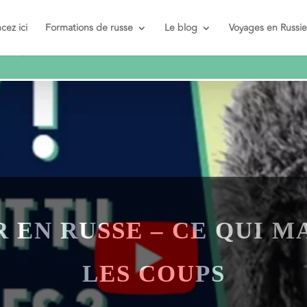
t et pas
ez ici
Formations de russe
Le blog
Voyages en Russie
R EN RUSSE – CE QUI M