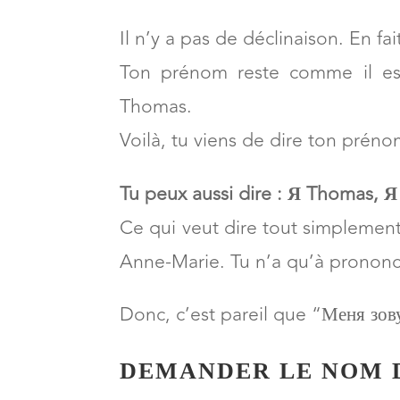
зовут Sophie, Меня зовут Christ
Met ton prénom juste à côté.
Il n’y a pas de déclinaison. En fai
Ton prénom reste comme il est
Thomas.
Voilà, tu viens de dire ton préno
Tu peux aussi dire : Я Thomas, 
Ce qui veut dire tout simplement 
Anne-Marie. Tu n’a qu’à pronon
Donc, c’est pareil que “Меня зову