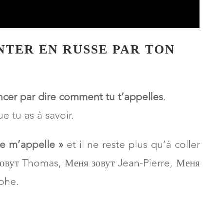
TER EN RUSSE PAR TON
er par dire comment tu t’appelles
.
ue tu as à savoir.
Je m’appelle »
et il ne reste plus qu’à coller
зовут Thomas, Меня зовут Jean-Pierre, Меня