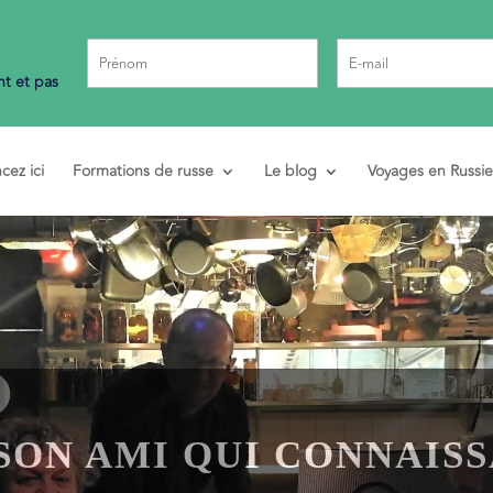
t et pas
ez ici
Formations de russe
Le blog
Voyages en Russie
SON AMI QUI CONNAISS