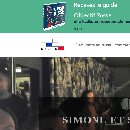
Recevez le guide
Objectif
Russe
et décollez en russe
simplemen
à pas
Débutants en russe : commenc
SIMONE ET 