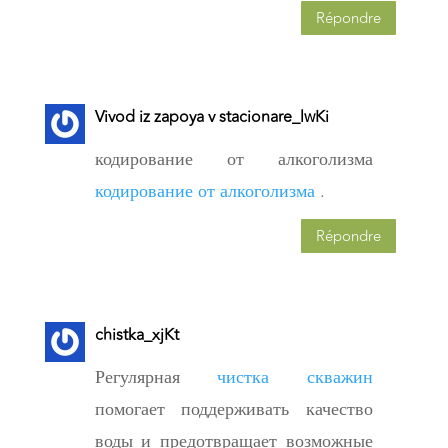
Répondre
Vivod iz zapoya v stacionare_lwKi
кодирование от алкоголизма
кодирование от алкоголизма
.
Répondre
chistka_xjKt
Регулярная
чистка скважин
помогает поддерживать качество
воды и предотвращает возможные