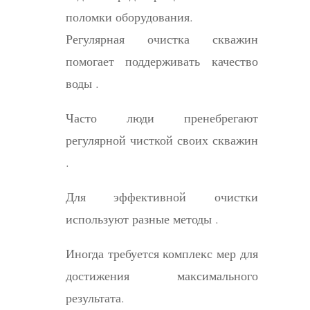
поломки оборудования.
Регулярная очистка скважин
помогает поддерживать качество
воды .
Часто люди пренебрегают
регулярной чисткой своих скважин
.
Для эффективной очистки
используют разные методы .
Иногда требуется комплекс мер для
достижения максимального
результата.