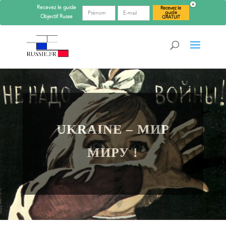
Recevez le guide
Recevez le
guide
Objectif
Russe
GRATUIT
UKRAINE – MИР
МИРУ !