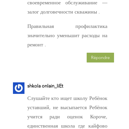
своевременное обслуживание —
залог долговечности скважины .
Правильная профилактика
значительно уменьшит расходы на
ремонт .
Répondre
shkola onlain_liEt
Слушайте кто ищет школу Ребёнок
уставший, не высыпается Ребёнок
учится ради оценок Короче,
единственная школа где кайфово