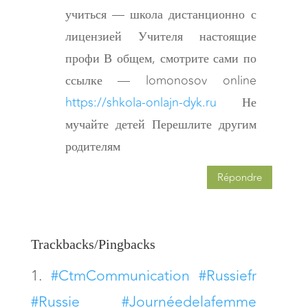
учиться — школа дистанционно с
лицензией Учителя настоящие
профи В общем, смотрите сами по
ссылке — lomonosov online
https://shkola-onlajn-dyk.ru
Не
мучайте детей Перешлите другим
родителям
Répondre
Trackbacks/Pingbacks
#CtmCommunication #Russiefr
#Russie #Journéedelafemme