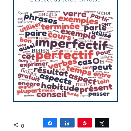
PROGRAMMES
Partagez
Partagez
Épingle
Tweetez
0
D’ACCOMPAGNEMENT