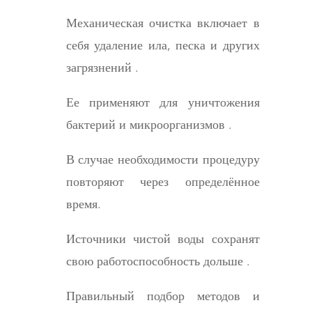
Механическая очистка включает в
себя удаление ила, песка и других
загрязнений .
Ее применяют для уничтожения
бактерий и микроорганизмов .
В случае необходимости процедуру
повторяют через определённое
время.
Источники чистой воды сохранят
свою работоспособность дольше .
Правильный подбор методов и