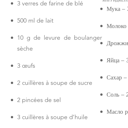
ИНГРИДИЕНТЫ
3 verres de farine de blé
Мука – 
500 ml de lait
Молоко 
10 g de levure de boulanger
Дрожжи 
sèche
Яйца – 
3 œufs
Сахар –
2 cuillères à soupe de sucre
Соль – 
2 pincées de sel
Масло р
3 cuillères à soupe d’huile