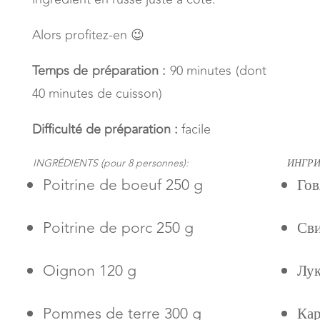
Alors profitez-en 😉
Temps de préparation :
90 minutes (dont
40 minutes de cuisson)
Difficulté de préparation :
facile
INGRÉDIENTS (pour 8 personnes):
ИНГРИД
Poitrine de boeuf 250 g
Гов
Poitrine de porc 250 g
Сви
Oignon 120 g
Лук
Pommes de terre 300 g
Кар