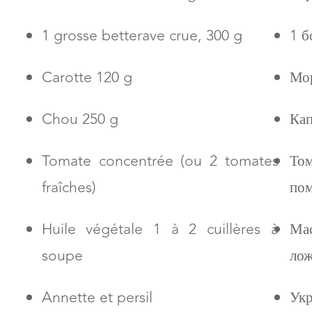
1 grosse betterave crue, 300 g
1 б
Carotte 120 g
Мор
Chou 250 g
Кап
Tomate concentrée (ou 2 tomates
То
fraîches)
пом
Huile végétale 1 à 2 cuillères à
Ма
soupe
ло
Annette et persil
Укр