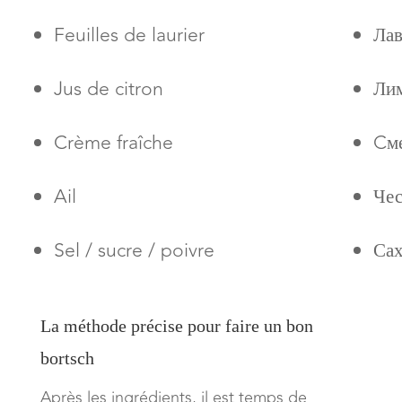
Feuilles de laurier
Лав
Jus de citron
Ли
Crème fraîche
Cме
Ail
Че
Sel / sucre / poivre
Сах
La méthode précise pour faire un bon
bortsch
Après les ingrédients, il est temps de