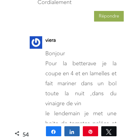
Cordialement
Répondre
viera
Bonjour
Pour la betterave je la
coupe en 4 et en lamelles et
fait mariner dans un bol
toute la nuit ,dans du
vinaigre de vin
le lendemain je met une
boite de tomates pelées et
Partagez
Partagez
Épingle
Tweetez
l’eau ma viande entières, et
54