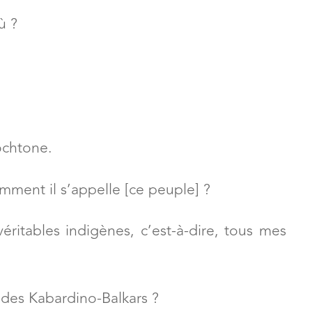
us. Bonjour la France de la part du Caucase
ù ?
ochtone.
mment il s’appelle [ce peuple] ?
véritables indigènes, c’est-à-dire, tous mes