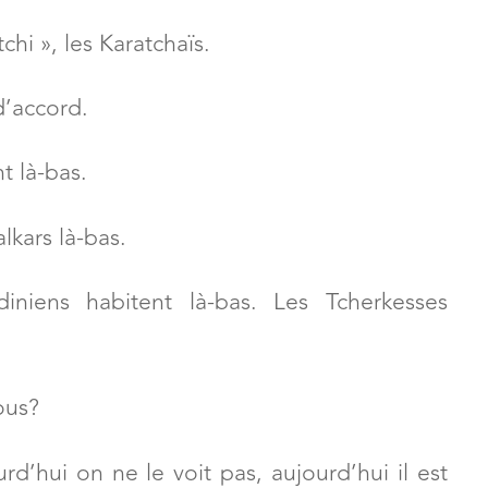
des Kabardino-Balkars ?
chi », les Karatchaïs.
d’accord.
t là-bas.
lkars là-bas.
diniens habitent là-bas. Les Tcherkesses