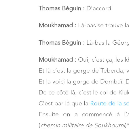
Thomas Béguin :
C’est là donc.
Moukhamad :
Oui, tout de suite 
Thomas Béguin :
D’accord.
Moukhamad :
Là-bas se trouve la
Thomas Béguin :
Là-bas la Géorg
Moukhamad :
Oui, c’est ça, les
Et là c’est la gorge de Teberda, 
Et la voici la gorge de Dombaï.
De ce côté-là, c’est le col de Klu