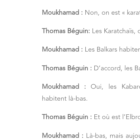
ancêtres ont vécu ici.
Thomas Béguin :
Ce ne sont pas 
Moukhamad :
Non, on est « karat
Thomas Béguin:
Les Karatchaïs, 
Moukhamad :
Les Balkars habiten
Thomas Béguin :
D’accord, les Ba
Moukhamad :
Oui, les Kabar
habitent là-bas.