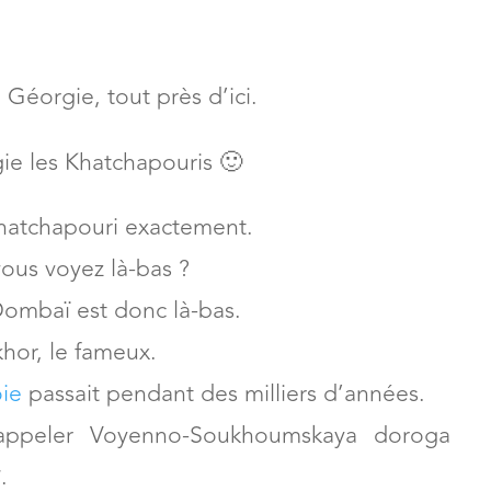
là-bas.
 Géorgie, tout près d’ici.
ie les Khatchapouris 🙂
 khatchapouri exactement.
vous voyez là-bas ?
 Dombaï est donc là-bas.
khor, le fameux.