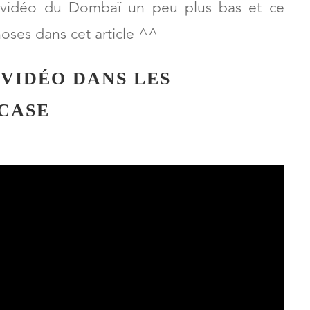
lle que tu peux retrouver en russe ET en
la vidéo du Dombaï un peu plus bas et ce
hoses dans cet article ^^
 VIDÉO DANS LES
CASE