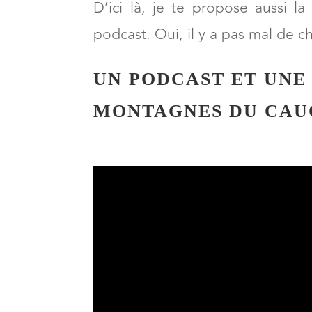
Avec une interview exceptionne
français dans le texte plus bas.
D’ici là, je te propose aussi 
podcast. Oui, il y a pas mal de c
UN PODCAST ET UNE
MONTAGNES DU CAU