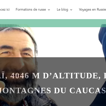
t et pas
ez ici
Formations de russe
Le blog
Voyages en Russie
, 4046 M D’ALTITUDE,