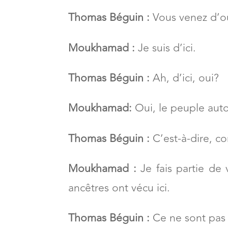
Moukhamad :
Bonjour, salut à to
!
Thomas Béguin :
Vous venez d’o
Moukhamad :
Je suis d’ici.
Thomas Béguin :
Ah, d’ici, oui?
Moukhamad:
Oui, le peuple aut
Thomas Béguin :
C’est-à-dire, co
Moukhamad :
Je fais partie de 