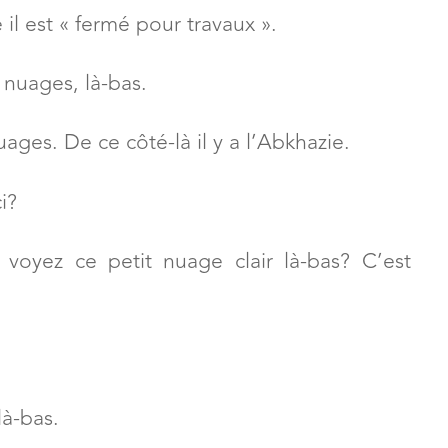
ous?
rd’hui on ne le voit pas, aujourd’hui il est
 il est « fermé pour travaux ».
 nuages, là-bas.
uages. De ce côté-là il y a l’Abkhazie.
ci?
 voyez ce petit nuage clair là-bas? C’est