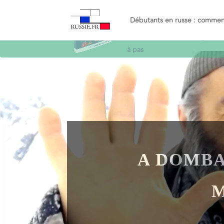
Recevez le guide
Objectif
Russe
et décollez en russe
simplemen
à pas
Débutants en russe : commenc
A DOMBAÏ