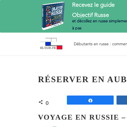
Recevez le guide
Objectif
Russe
et décollez en russe
simplemen
à pas
Débutants en russe : commenc
RÉSERVER EN AUB
Partagez
0
PARTAGES
VOYAGE EN RUSSIE 