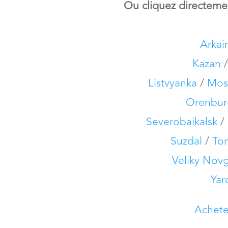
Ou cliquez directement
Arka
Kazan
Listvyanka
/
Mos
Orenbur
Severobaikalsk
/
Suzdal
/
To
Veliky Nov
Yar
Achete