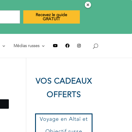
Recevez le guide
GRATUIT
Médias russes
VOS CADEAUX
OFFERTS
tez
Voyage en Altaï et
Objectif russe