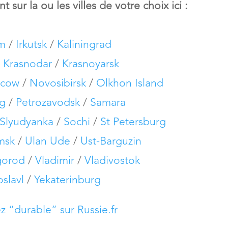
 sur la ou les villes de votre choix ici :
im
/
Irkutsk
/
Kaliningrad
/
Krasnodar
/
Krasnoyarsk
cow
/
Novosibirsk
/
Olkhon Island
g
/
Petrozavodsk
/
Samara
Slyudyanka
/
Sochi
/
St Petersburg
msk
/
Ulan Ude
/
Ust-Barguzin
gorod
/
Vladimir
/
Vladivostok
oslavl
/
Yekaterinburg
z “durable” sur Russie.fr