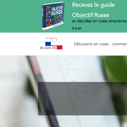
Recevez le guide
Objectif
Russe
et décollez en russe
simplemen
à pas
Débutants en russe : commenc