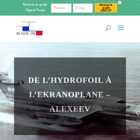
Recevez le guide
Recevez le
guide
Objectif
Russe
GRATUIT
DE L’HYDROFOIL À
L’EKRANOPLANE –
ALEXEEV