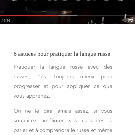
6 astuces pour pratiquer la langue russe
Pratiquer la langue russe avec des
russes, c’est toujours mieux pour
progresser et pour appliquer ce que
vous apprenez.
On ne le dira jamais assez, si vous
souhaitez améliorer vos capacités à
parler et à comprendre le russe et même