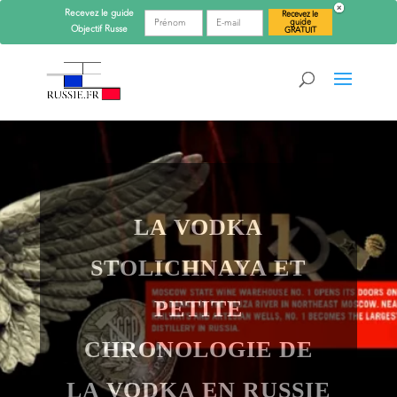
Recevez le guide
Recevez le
guide
Objectif
Russe
GRATUIT
LA VODKA
STOLICHNAYA ET
PETITE
CHRONOLOGIE DE
LA VODKA EN RUSSIE