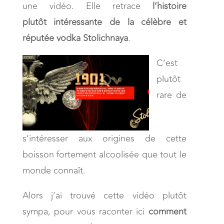
une vidéo. Elle retrace
l’histoire
plutôt intéressante de la célèbre et
réputée vodka
Stolichnaya
.
C’est
plutôt
rare de
s’intéresser aux origines de cette
boisson fortement alcoolisée que tout le
monde connaît.
Alors j’ai trouvé cette vidéo plutôt
sympa, pour vous raconter ici
comment